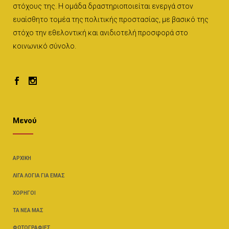
στόχους της. Η ομάδα δραστηριοποιείται ενεργά στον
ευαίσθητο τομέα της πολιτικής προστασίας, με βασικό της
στόχο την εθελοντική και ανιδιοτελή προσφορά στο
κοινωνικό σύνολο.
Μενού
ΑΡΧΙΚΉ
ΛΊΓΑ ΛΌΓΙΑ ΓΙΑ ΕΜΆΣ
ΧΟΡΗΓΟΊ
ΤΑ ΝΈΑ ΜΑΣ
ΦΩΤΟΓΡΑΦΊΕΣ