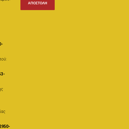
0-
πού:
53-
ής
ίας
2950-