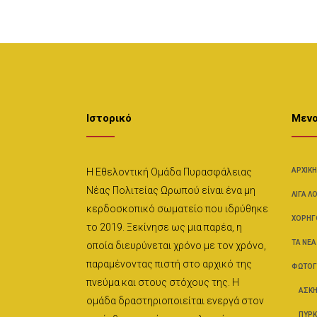
Ιστορικό
Μεν
Η Εθελοντική Ομάδα Πυρασφάλειας
ΑΡΧΙΚΉ
Νέας Πολιτείας Ωρωπού είναι ένα μη
ΛΊΓΑ Λ
κερδοσκοπικό σωματείο που ιδρύθηκε
ΧΟΡΗΓ
το 2019. Ξεκίνησε ως μια παρέα, η
ΤΑ ΝΈΑ
οποία διευρύνεται χρόνο με τον χρόνο,
παραμένοντας πιστή στο αρχικό της
ΦΩΤΟΓ
πνεύμα και στους στόχους της. Η
ΑΣΚΉ
ομάδα δραστηριοποιείται ενεργά στον
ΠΥΡΚ