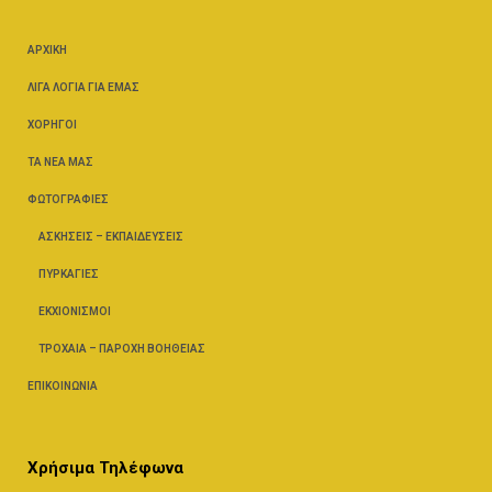
ΑΡΧΙΚΉ
ΛΊΓΑ ΛΌΓΙΑ ΓΙΑ ΕΜΆΣ
ΧΟΡΗΓΟΊ
ΤΑ ΝΈΑ ΜΑΣ
ΦΩΤΟΓΡΑΦΊΕΣ
ΑΣΚΉΣΕΙΣ – ΕΚΠΑΙΔΕΎΣΕΙΣ
ΠΥΡΚΑΓΙΈΣ
ΕΚΧΙΟΝΙΣΜΟΊ
ΤΡΟΧΑΊΑ – ΠΑΡΟΧΉ ΒΟΗΘΕΊΑΣ
ΕΠΙΚΟΙΝΩΝΊΑ
Χρήσιμα Τηλέφωνα