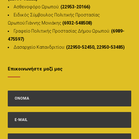
Ασθενοφόρο Ωρωπού:
(22953-20166)
Ειδικός Σύμβουλος Πολιτικής Προστασίας
Ωρωπού:Γιάννης Μονιάκης
(6932-548508)
Γραφείο Πολιτικής Προστασίας Δήμου Ωρωπού:
(6989-
475597)
Δασαρχείο Καπανδριτίου:
(22950-52450, 22950-53485)
Επικοινωνήστε μαζί μας