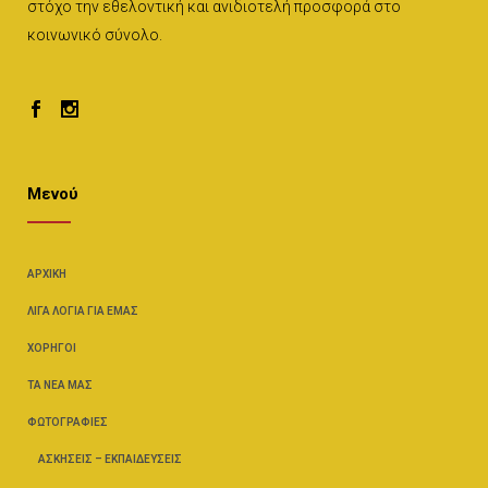
στόχο την εθελοντική και ανιδιοτελή προσφορά στο
κοινωνικό σύνολο.
Μενού
ΑΡΧΙΚΉ
ΛΊΓΑ ΛΌΓΙΑ ΓΙΑ ΕΜΆΣ
ΧΟΡΗΓΟΊ
ΤΑ ΝΈΑ ΜΑΣ
ΦΩΤΟΓΡΑΦΊΕΣ
ΑΣΚΉΣΕΙΣ – ΕΚΠΑΙΔΕΎΣΕΙΣ