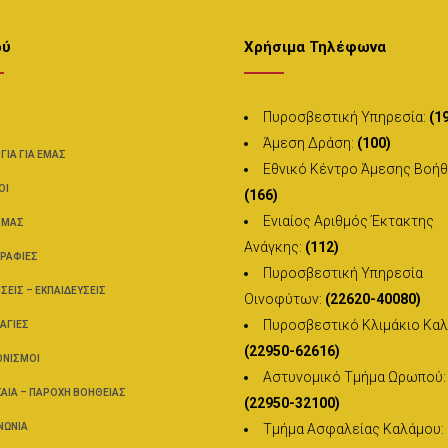
ού
Χρήσιμα Τηλέφωνα
Πυροσβεστική Υπηρεσία:
(1
Άμεση Δράση:
(100)
ΌΓΙΑ ΓΙΑ ΕΜΆΣ
Εθνικό Κέντρο Άμεσης Βοήθ
ΟΊ
(166)
Ενιαίος Αριθμός Έκτακτης
 ΜΑΣ
Ανάγκης:
(112)
ΡΑΦΊΕΣ
Πυροσβεστική Υπηρεσία
ΣΕΙΣ – ΕΚΠΑΙΔΕΎΣΕΙΣ
Οινοφύτων:
(22620-40080)
Πυροσβεστικό Κλιμάκιο Καλ
ΑΓΙΈΣ
(22950-62616)
ΟΝΙΣΜΟΊ
Αστυνομικό Τμήμα Ωρωπού:
ΑΊΑ – ΠΑΡΟΧΉ ΒΟΗΘΕΊΑΣ
(22950-32100)
ΝΩΝΊΑ
Τμήμα Ασφαλείας Καλάμου: