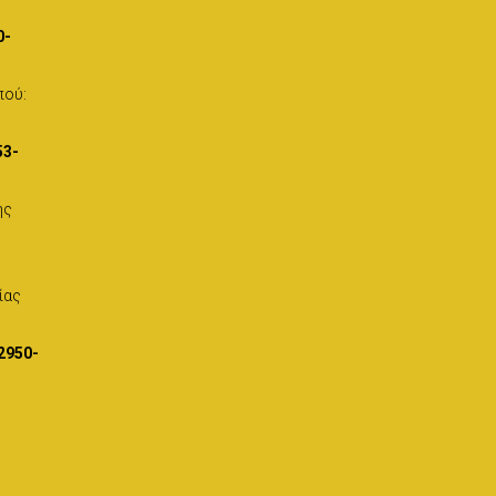
0-
πού:
53-
ής
ίας
2950-