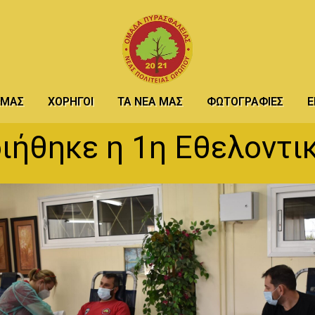
 ΕΜΆΣ
ΧΟΡΗΓΟΊ
ΤΑ ΝΈΑ ΜΑΣ
ΦΩΤΟΓΡΑΦΊΕΣ
Ε
ήθηκε η 1η Εθελοντι