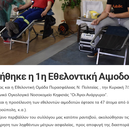
θηκε η 1η Εθελοντική Αιμοδο
ίας και η Εθελοντική Ομάδα Πυρασφάλειας Ν. Πολιτείας , την Κυριακή 
ικό Ογκολογικό Νοσοκομείο Κηφισιάς “Οι Άγιοι Ανάργυροι”.
 και η προσέλευση των εθελοντών αιμοδοτών έφτασε τα 47 άτομα από 
ρούπολη, κ.α.).
όξενο περιβάλλον του συλλόγου μας κατόπιν ραντεβού, ακολούθησαν τι
τήρηση των ληφθέντων μέτρων ασφαλείας, προς αποφυγή της διασποράς