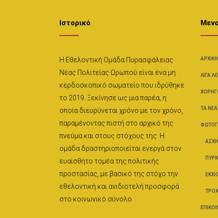
Ιστορικό
Μεν
Η Εθελοντική Ομάδα Πυρασφάλειας
ΑΡΧΙΚΉ
Νέας Πολιτείας Ωρωπού είναι ένα μη
ΛΊΓΑ Λ
κερδοσκοπικό σωματείο που ιδρύθηκε
ΧΟΡΗΓ
το 2019. Ξεκίνησε ως μια παρέα, η
ΤΑ ΝΈΑ
οποία διευρύνεται χρόνο με τον χρόνο,
παραμένοντας πιστή στο αρχικό της
ΦΩΤΟΓ
πνεύμα και στους στόχους της. Η
ΑΣΚΉ
ομάδα δραστηριοποιείται ενεργά στον
ΠΥΡΚ
ευαίσθητο τομέα της πολιτικής
προστασίας, με βασικό της στόχο την
ΕΚΧΙ
εθελοντική και ανιδιοτελή προσφορά
ΤΡΟΧ
στο κοινωνικό σύνολο.
ΕΠΙΚΟΙ