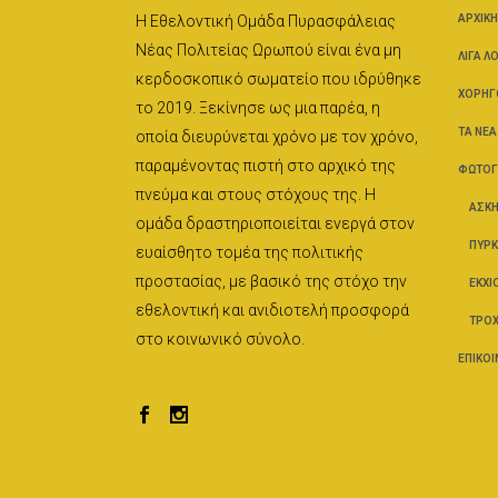
Η Εθελοντική Ομάδα Πυρασφάλειας
ΑΡΧΙΚΉ
Νέας Πολιτείας Ωρωπού είναι ένα μη
ΛΊΓΑ Λ
κερδοσκοπικό σωματείο που ιδρύθηκε
ΧΟΡΗΓ
το 2019. Ξεκίνησε ως μια παρέα, η
ΤΑ ΝΈΑ
οποία διευρύνεται χρόνο με τον χρόνο,
παραμένοντας πιστή στο αρχικό της
ΦΩΤΟΓ
πνεύμα και στους στόχους της. Η
ΑΣΚΉ
ομάδα δραστηριοποιείται ενεργά στον
ΠΥΡΚ
ευαίσθητο τομέα της πολιτικής
προστασίας, με βασικό της στόχο την
ΕΚΧΙ
εθελοντική και ανιδιοτελή προσφορά
ΤΡΟΧ
στο κοινωνικό σύνολο.
ΕΠΙΚΟΙ