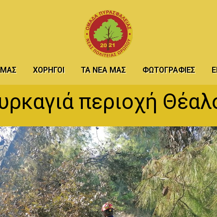
 ΕΜΆΣ
ΧΟΡΗΓΟΊ
ΤΑ ΝΈΑ ΜΑΣ
ΦΩΤΟΓΡΑΦΊΕΣ
Ε
υρκαγιά περιοχή Θέαλ