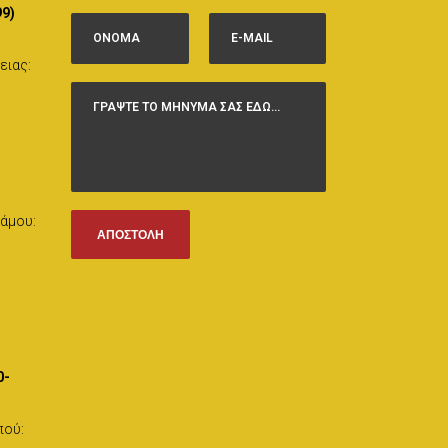
99)
ειας:
άμου:
0-
πού: