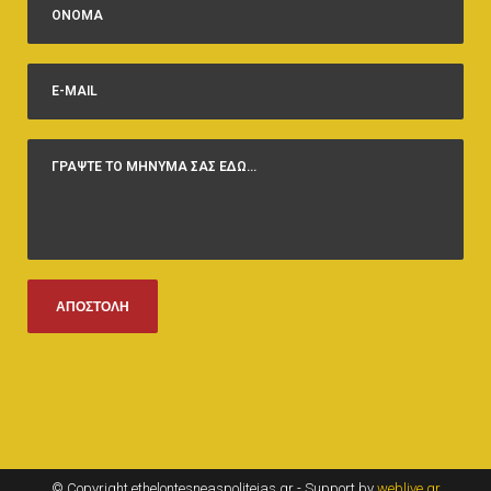
© Copyright ethelontesneaspoliteias.gr - Support by
weblive.gr