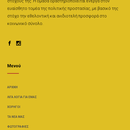
στόχους της. Η ομάδα δραστηριοποιείται ενεργά στον
ευαίσθητο τομέα της πολιτικής προστασίας, με βασικό της
στόχο την εθελοντική και ανιδιοτελή προσφορά στο
κοινωνικό σύνολο.
Μενού
ΑΡΧΙΚΉ
ΛΊΓΑ ΛΌΓΙΑ ΓΙΑ ΕΜΆΣ
ΧΟΡΗΓΟΊ
ΤΑ ΝΈΑ ΜΑΣ
ΦΩΤΟΓΡΑΦΊΕΣ