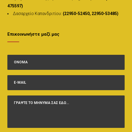
475597)
Δασαρχείο Καπανδριτίου:
(22950-52450, 22950-53485)
Επικοινωνήστε μαζί μας