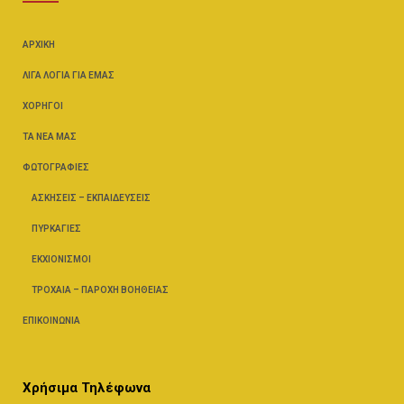
ΑΡΧΙΚΉ
ΛΊΓΑ ΛΌΓΙΑ ΓΙΑ ΕΜΆΣ
ΧΟΡΗΓΟΊ
ΤΑ ΝΈΑ ΜΑΣ
ΦΩΤΟΓΡΑΦΊΕΣ
ΑΣΚΉΣΕΙΣ – ΕΚΠΑΙΔΕΎΣΕΙΣ
ΠΥΡΚΑΓΙΈΣ
ΕΚΧΙΟΝΙΣΜΟΊ
ΤΡΟΧΑΊΑ – ΠΑΡΟΧΉ ΒΟΗΘΕΊΑΣ
ΕΠΙΚΟΙΝΩΝΊΑ
Χρήσιμα Τηλέφωνα