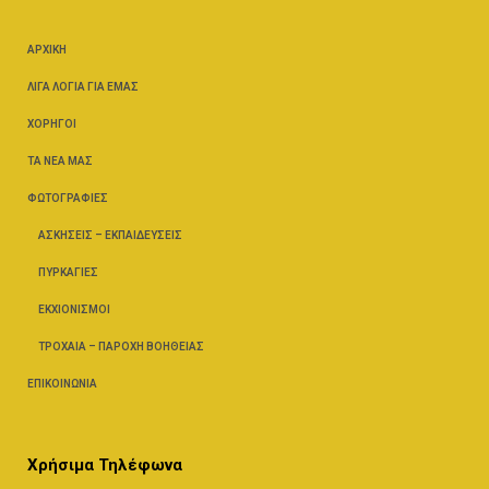
ΑΡΧΙΚΉ
ΛΊΓΑ ΛΌΓΙΑ ΓΙΑ ΕΜΆΣ
ΧΟΡΗΓΟΊ
ΤΑ ΝΈΑ ΜΑΣ
ΦΩΤΟΓΡΑΦΊΕΣ
ΑΣΚΉΣΕΙΣ – ΕΚΠΑΙΔΕΎΣΕΙΣ
ΠΥΡΚΑΓΙΈΣ
ΕΚΧΙΟΝΙΣΜΟΊ
ΤΡΟΧΑΊΑ – ΠΑΡΟΧΉ ΒΟΗΘΕΊΑΣ
ΕΠΙΚΟΙΝΩΝΊΑ
Χρήσιμα Τηλέφωνα