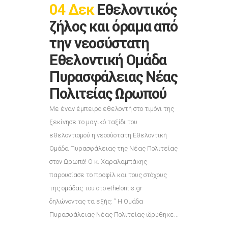
04 Δεκ
Εθελοντικός
ζήλος και όραμα από
την νεοσύστατη
Εθελοντική Ομάδα
Πυρασφάλειας Νέας
Πολιτείας Ωρωπού
Με έναν έμπειρο εθελοντή στο τιμόνι της
ξεκίνησε το μαγικό ταξίδι του
εθελοντισμού η νεοσύστατη Εθελοντική
Ομάδα Πυρασφάλειας της Νέας Πολιτείας
στον Ωρωπό! Ο κ. Χαραλαμπάκης
παρουσίασε το προφίλ και τους στόχους
της ομάδας του στο ethelontis.gr
δηλώνοντας τα εξής: ” Η Ομάδα
Πυρασφάλειας Νέας Πολιτείας ιδρύθηκε...