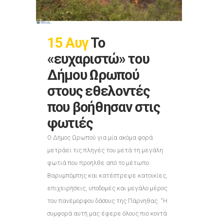
15 Αυγ
Το
«ευχαριστώ» του
Δήμου Ωρωπού
στους εθελοντές
που βοήθησαν στις
φωτιές
O Δήμος Ωρωπού για μία ακόμα φορά
μετράει τις πληγές του μετά τη μεγάλη
φωτιά που προήλθε από το μέτωπο
Βαρυμπόμπης και κατέστρεψε κατοικίες,
επιχειρήσεις, υποδομές και μεγάλο μέρος
του πανέμορφου δάσους της Πάρνηθας. “Η
συμφορά αυτή μας έφερε όλους πιο κοντά