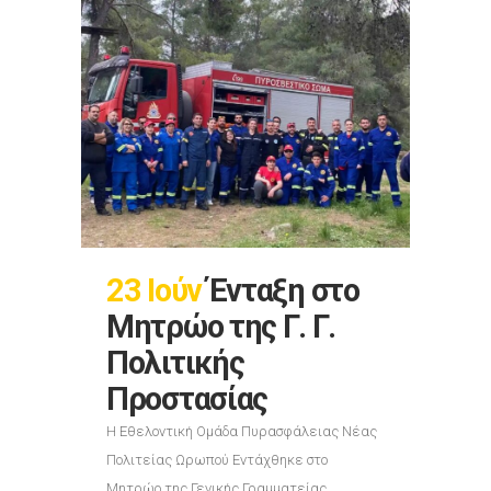
23 Ιούν
Ένταξη στο
Μητρώο της Γ. Γ.
Πολιτικής
Προστασίας
Η Εθελοντική Ομάδα Πυρασφάλειας Νέας
Πολιτείας Ωρωπού Εντάχθηκε στο
Μητρώο της Γενικής Γραμματείας