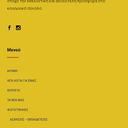
στόχο την εθελοντική και ανιδιοτελή προσφορά στο
κοινωνικό σύνολο.
Μενού
ΑΡΧΙΚΉ
ΛΊΓΑ ΛΌΓΙΑ ΓΙΑ ΕΜΆΣ
ΧΟΡΗΓΟΊ
ΤΑ ΝΈΑ ΜΑΣ
ΦΩΤΟΓΡΑΦΊΕΣ
ΑΣΚΉΣΕΙΣ – ΕΚΠΑΙΔΕΎΣΕΙΣ