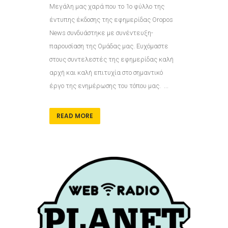
Μεγάλη μας χαρά που το 1ο φύλλο της
έντυπης έκδοσης της εφημερίδας Oropos
News συνδυάστηκε με συνέντευξη-
παρουσίαση της Ομάδας μας. Ευχόμαστε
στους συντελεστές της εφημερίδας καλή
αρχή και καλή επιτυχία στο σημαντικό
έργο της ενημέρωσης του τόπου μας. ...
READ MORE