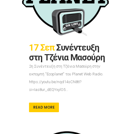
17 Σεπ
Συνέντευξη
στη Τζένια Μασούρη
2η Συνέντευξη στη Τζένια Μασούρη στην
εκπομπή ''Εcoplanet" του Planet Web Radio.
https://youtu.be/nqd14sCN8tI?
si=Ias8ur_dEQYxylO5...
READ MORE